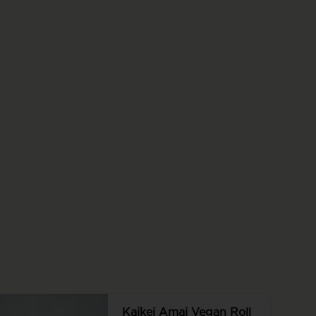
roll, roll con seitán, pepino, palta, 
queso vegano y cebollín, todo 
envuelto en panko. Sin arroz.
Kaikei Amai Vegan Roll