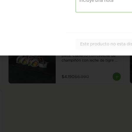
Roll con champiñón, almendra, 
hummus y poroto rojo, envuelto 
en sésamo o ciboulette. 8 
piezas.
$6.490
-
40
%
Este producto no esta di
Ceviche Vegan Roll
Roll con camote en panko y 
palta. Cubierto con ceviche de 
champiñón con leche de tigre 
vegana. 8 piezas.
$4.190
$6.990