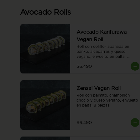
Avocado Rolls
Avocado Karifurawa
Vegan Roll
Roll con coliflor apanada en 
panko, alcaparras y queso 
vegano, envuelto en palta. 
Cubierto con salsa acevichada 
$6.490
vegana. 8 piezas.
Zensai Vegan Roll
Roll con palmito, champiñón, 
choclo y queso vegano, envuelto 
en palta. 8 piezas.
$6.490