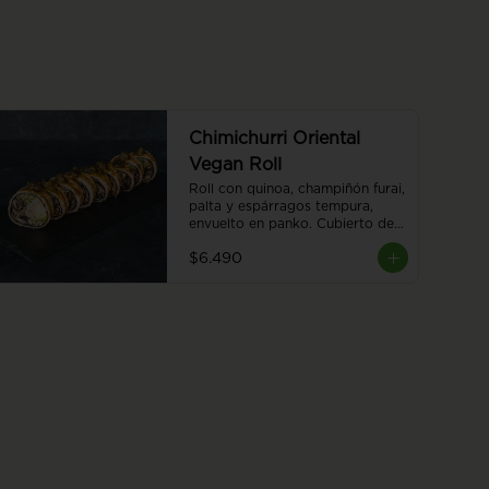
Chimichurri Oriental
Vegan Roll
Roll con quinoa, champiñón furai, 
palta y espárragos tempura, 
envuelto en panko. Cubierto de 
chimichurri y salsa teriyaki, 8 
$6.490
piezas.