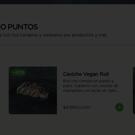
SO PUNTOS
s con tus compras y canjealos por productos y más
-
40
%
Ceviche Vegan Roll
Roll con camote en panko y 
palta. Cubierto con ceviche de 
champiñón con leche de tigre 
vegana. 8 piezas.
$4.190
$6.990