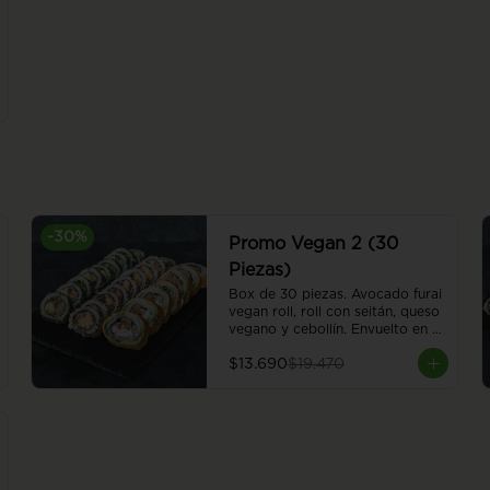
-
30
%
Promo Vegan 2 (30
Piezas)
Box de 30 piezas. Avocado furai 
vegan roll, roll con seitán, queso 
vegano y cebollín. Envuelto en 
palta apanada en panko. Nasu 
$13.690
$19.470
furai vegan roll, berenjena 
apanada en panko, palta, y 
cebollín, envuelto en ciboulette. 
Red hummus vegan roll, 
champiñón, almendra, hummus y 
poroto rojo, envuelto en sésamo.