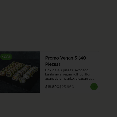
-
27
%
Promo Vegan 3 (40
Piezas)
Box de 40 piezas. Avocado 
karifurawa vegan roll, coliflor 
apanada en panko, alcaparras y 
queso vegano, envuelto en palta. 
$18.890
$25.960
Cubierto con salsa acevichada 
vegana. Hummus furai vegan roll, 
hummus apanado, queso 
vegano, palta y cebollín. Kinoko 
furai vegan roll, champiñón 
apanado y palta, envuelto en 
palta. Cubierto de almendras 
tostadas. Vegan oriental furai 