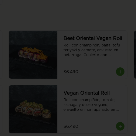
Beet Oriental Vegan Roll
Roll con champiñón, palta, tofu 
teriyaki y camote, envuelto en 
betarraga. Cubierto con 
camotes al hilo. Sin arroz. 8 
piezas.
$6.490
Vegan Oriental Roll
Roll con champiñón, tomate, 
lechuga y queso vegano, 
envuelto en nori apanado en 
panko. Cubierto de guacamole. 
Sin arroz. 8 piezas.
$6.490