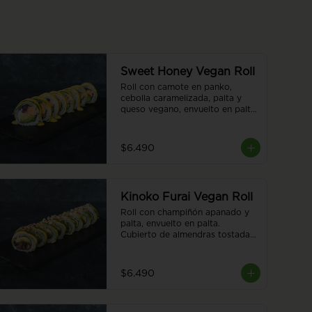
Sweet Honey Vegan Roll
Roll con camote en panko, 
cebolla caramelizada, palta y 
queso vegano, envuelto en palta. 
Cubierto con salsa honey 
vegana. 8 piezas
$6.490
Kinoko Furai Vegan Roll
Roll con champiñón apanado y 
palta, envuelto en palta. 
Cubierto de almendras tostadas. 
8 piezas.
$6.490