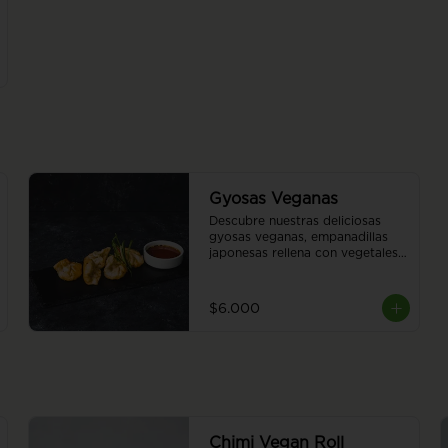
Gyosas Veganas
Descubre nuestras deliciosas 
gyosas veganas, empanadillas 
japonesas rellena con vegetales 
a elección del chef. 5 piezas.
$6.000
Chimi Vegan Roll