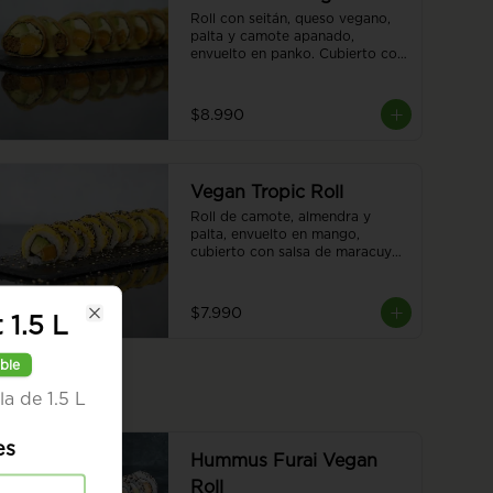
Roll con seitán, queso vegano, 
palta y camote apanado, 
envuelto en panko. Cubierto con 
salsa de tiradito vegano. Sin 
arroz. 8 piezas.
$8.990
Vegan Tropic Roll
Roll de camote, almendra y 
palta, envuelto en mango, 
cubierto con salsa de maracuyá 
y sésamo. 8 piezas.
$7.990
 1.5 L
Close
ble
la de 1.5 L
es
Hummus Furai Vegan
Roll