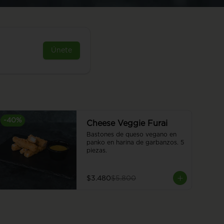
Únete
-
40
%
Cheese Veggie Furai
Bastones de queso vegano en 
panko en harina de garbanzos. 5 
piezas.
$3.480
$5.800