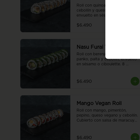
Roll con quinoa, seitán, palta, 
cebollín y queso vegano 
envuelto en sésamo o ciboulette. 
8 piezas.
$6.490
Nasu Furai Vegan Roll
Roll con berenjena apanada en 
panko, palta y cebollín, envuelto 
en sésamo o ciboulette. 8 
piezas.
$6.490
Mango Vegan Roll
Roll con mango, pimentón, 
pepino, queso vegano y cebollín. 
Cubierto con salsa de maracuyá 
, envuelto en sésamo o 
ciboulette. 8 piezas.
$6.490