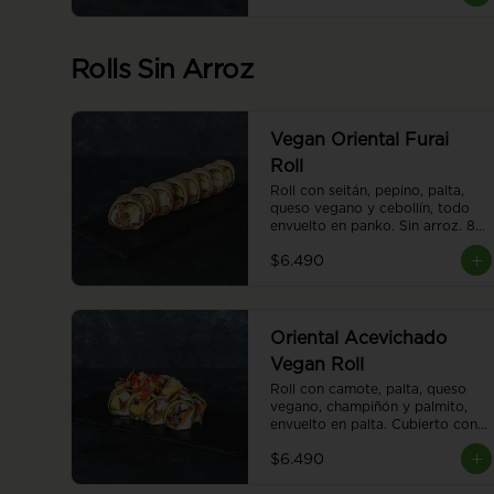
Rolls Sin Arroz
Vegan Oriental Furai
Roll
Roll con seitán, pepino, palta, 
queso vegano y cebollín, todo 
envuelto en panko. Sin arroz. 8 
piezas.
$6.490
Oriental Acevichado
Vegan Roll
Roll con camote, palta, queso 
vegano, champiñón y palmito, 
envuelto en palta. Cubierto con 
ceviche vegano. Sin arroz. 8 
$6.490
piezas.