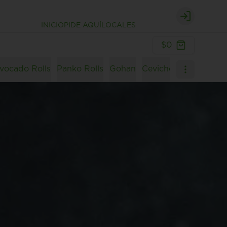
Login
INICIO
PIDE AQUÍ
LOCALES
$0
vocado Rolls
Panko Rolls
Gohan
Ceviches
Postres
B