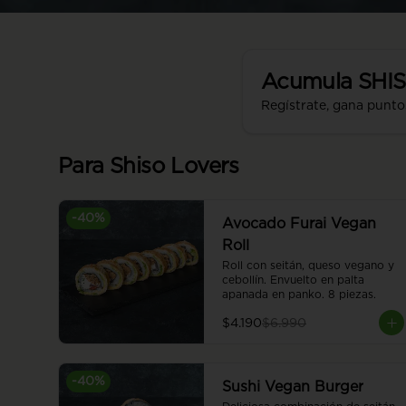
Acumula
SHI
Regístrate, gana punto
Para Shiso Lovers
-
40
%
Avocado Furai Vegan
Roll
Roll con seitán, queso vegano y 
cebollín. Envuelto en palta 
apanada en panko. 8 piezas.
$4.190
$6.990
-
40
%
Sushi Vegan Burger