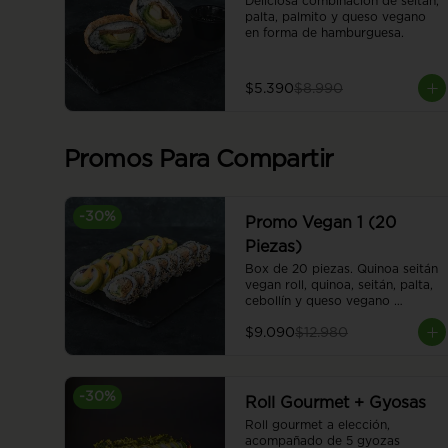
Deliciosa combinación de seitán, 
palta, palmito y queso vegano 
en forma de hamburguesa.
$5.390
$8.990
Promos Para Compartir
-
30
%
Promo Vegan 1 (20
Piezas)
Box de 20 piezas. Quinoa seitán 
vegan roll, quinoa, seitán, palta, 
cebollín y queso vegano 
envuelto en sésamo. Sweet 
$9.090
$12.980
honey vegan roll, camote en 
panko, cebolla caramelizada, 
palta y queso vegano, envuelto 
en palta. Cubierto con salsa 
-
30
%
honey vegana.
Roll Gourmet + Gyosas
Roll gourmet a elección, 
acompañado de 5 gyozas 