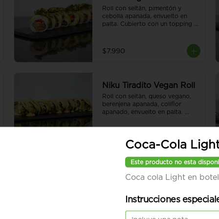
Roll con seitán, pimentón y 
cebolla apanada, envuelto en 
palta. Cubierto con un topping 
de tofu y chimi gratinado. 8 
piezas.
$7.990
Niku Tiradito Vegan Roll
Roll con seitán, queso vegano, 
berenjena apanada, coliflor 
apanado, envuelto en palta. 
Cubierto con salsa de tiradito 
vegano. Sin arroz. 8 piezas.
$7.990
Coca-Cola Light
Este producto no esta disponi
Coca cola Light en botel
Instrucciones especial
Red Hummus Vegan
Roll