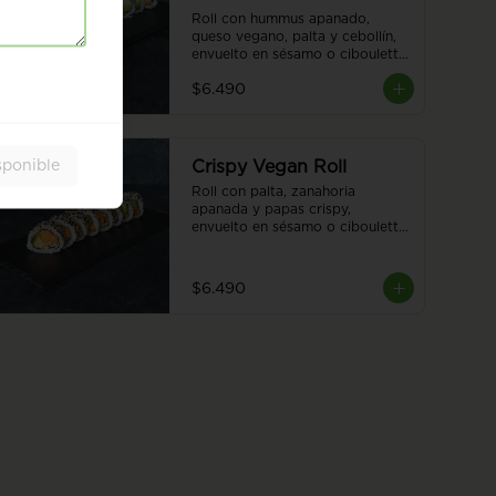
Roll con hummus apanado, 
queso vegano, palta y cebollín, 
envuelto en sésamo o ciboulette 
8 piezas.
$6.490
sponible
Crispy Vegan Roll
Roll con palta, zanahoria 
apanada y papas crispy, 
envuelto en sésamo o ciboulette 
para una experiencia única y 
deliciosa. 8 piezas.
$6.490