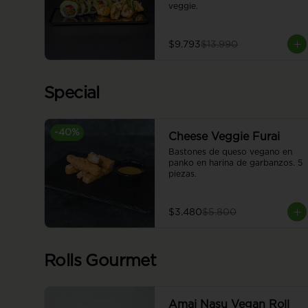
veggie.
$9.793
$13.990
Special
-
40
%
Cheese Veggie Furai
Bastones de queso vegano en 
panko en harina de garbanzos. 5 
piezas.
$3.480
$5.800
Rolls Gourmet
Amai Nasu Vegan Roll