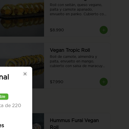
Roll con seitán, queso vegano, 
palta y camote apanado, 
envuelto en panko. Cubierto con 
salsa de tiradito vegano. Sin 
arroz. 8 piezas.
$8.990
Vegan Tropic Roll
Roll de camote, almendra y 
palta, envuelto en mango, 
cubierto con salsa de maracuyá 
y sésamo. 8 piezas.
nal
Close
$7.990
ble
ata de 220
Hummus Furai Vegan
es
Roll