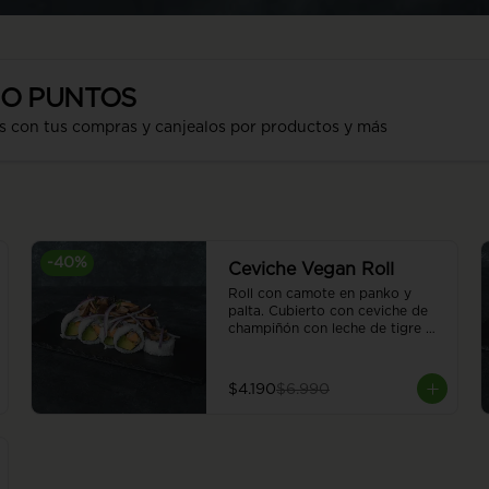
SO PUNTOS
s con tus compras y canjealos por productos y más
-
40
%
Ceviche Vegan Roll
Roll con camote en panko y 
palta. Cubierto con ceviche de 
champiñón con leche de tigre 
vegana. 8 piezas.
$4.190
$6.990