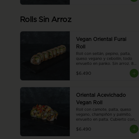
Rolls Sin Arroz
Vegan Oriental Furai
Roll
Roll con seitán, pepino, palta, 
queso vegano y cebollín, todo 
envuelto en panko. Sin arroz. 8 
piezas.
$6.490
Oriental Acevichado
Vegan Roll
Roll con camote, palta, queso 
vegano, champiñón y palmito, 
envuelto en palta. Cubierto con 
ceviche vegano. Sin arroz. 8 
$6.490
piezas.