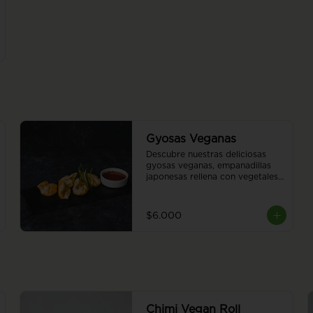
Gyosas Veganas
Descubre nuestras deliciosas 
gyosas veganas, empanadillas 
japonesas rellena con vegetales 
a elección del chef. 5 piezas.
$6.000
Chimi Vegan Roll