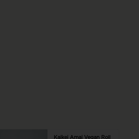
roll, roll con seitán, pepino, palta, 
queso vegano y cebollín, todo 
envuelto en panko. Sin arroz.
Kaikei Amai Vegan Roll