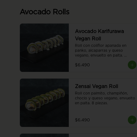
Avocado Rolls
Avocado Karifurawa
Vegan Roll
Roll con coliflor apanada en 
panko, alcaparras y queso 
vegano, envuelto en palta. 
Cubierto con salsa acevichada 
$6.490
vegana. 8 piezas.
Zensai Vegan Roll
Roll con palmito, champiñón, 
choclo y queso vegano, envuelto 
en palta. 8 piezas.
$6.490