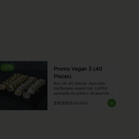
-
27
%
Promo Vegan 3 (40
Piezas)
Box de 40 piezas. Avocado 
karifurawa vegan roll, coliflor 
apanada en panko, alcaparras y 
queso vegano, envuelto en palta. 
$18.890
$25.960
Cubierto con salsa acevichada 
vegana. Hummus furai vegan roll, 
hummus apanado, queso 
vegano, palta y cebollín. Kinoko 
furai vegan roll, champiñón 
apanado y palta, envuelto en 
palta. Cubierto de almendras 
tostadas. Vegan oriental furai 