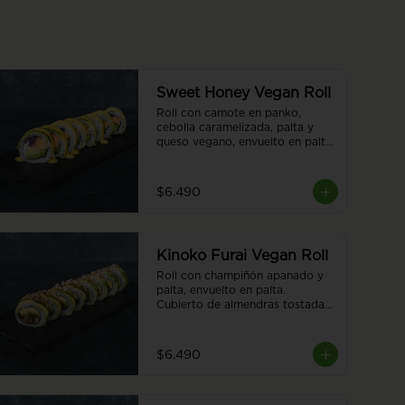
Sweet Honey Vegan Roll
Roll con camote en panko, 
cebolla caramelizada, palta y 
queso vegano, envuelto en palta. 
Cubierto con salsa honey 
vegana. 8 piezas
$6.490
Kinoko Furai Vegan Roll
Roll con champiñón apanado y 
palta, envuelto en palta. 
Cubierto de almendras tostadas. 
8 piezas.
$6.490