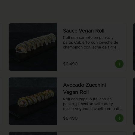
Sauce Vegan Roll
Roll con camote en panko y 
palta. Cubierto con ceviche de 
champiñón con leche de tigre 
vegana. 8 piezas.
$6.490
Avocado Zucchini
Vegan Roll
Roll con zapallo italiano en 
panko, pimentón salteado y 
queso vegano, envuelto en palta. 
Cubierto con almendras 
$6.490
tostadas y salsa teriyaki. 8 
piezas.