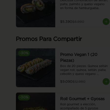
Deliciosa combinación de seitán, 
palta, palmito y queso vegano 
en forma de hamburguesa.
$5.390
$8.990
Promos Para Compartir
-
30
%
Promo Vegan 1 (20
Piezas)
Box de 20 piezas. Quinoa seitán 
vegan roll, quinoa, seitán, palta, 
cebollín y queso vegano 
envuelto en sésamo. Sweet 
$9.090
$12.980
honey vegan roll, camote en 
panko, cebolla caramelizada, 
palta y queso vegano, envuelto 
en palta. Cubierto con salsa 
-
30
%
honey vegana.
Roll Gourmet + Gyosas
Roll gourmet a elección, 
acompañado de 5 gyozas 