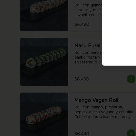
Roll con quinoa, seitán, palta, 
cebollín y queso vegano 
envuelto en sésamo o ciboulette. 
8 piezas.
$6.490
Nasu Furai Vegan Roll
Roll con berenjena apanada en 
panko, palta y cebollín, envuelto 
en sésamo o ciboulette. 8 
piezas.
$6.490
Mango Vegan Roll
Roll con mango, pimentón, 
pepino, queso vegano y cebollín. 
Cubierto con salsa de maracuyá 
, envuelto en sésamo o 
ciboulette. 8 piezas.
$6.490