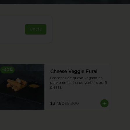
Únete
-
40
%
Cheese Veggie Furai
Bastones de queso vegano en 
panko en harina de garbanzos. 5 
piezas.
$3.480
$5.800