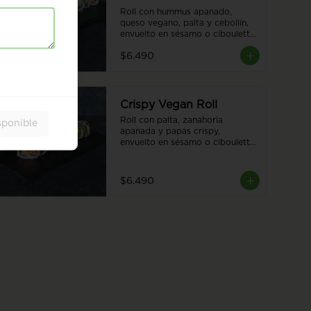
Roll con hummus apanado, 
queso vegano, palta y cebollín, 
envuelto en sésamo o ciboulette 
8 piezas.
$6.490
Crispy Vegan Roll
Roll con palta, zanahoria 
sponible
apanada y papas crispy, 
envuelto en sésamo o ciboulette 
para una experiencia única y 
deliciosa. 8 piezas.
$6.490