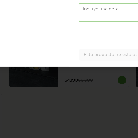
Roll con champiñón, almendra, 
hummus y poroto rojo, envuelto 
en sésamo o ciboulette. 8 
piezas.
$6.490
-
40
%
Ceviche Vegan Roll
Roll con camote en panko y 
Este producto no esta di
palta. Cubierto con ceviche de 
champiñón con leche de tigre 
vegana. 8 piezas.
$4.190
$6.990