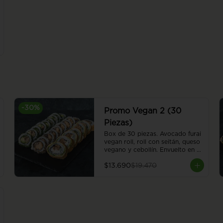
-
30
%
Promo Vegan 2 (30
Piezas)
Box de 30 piezas. Avocado furai 
vegan roll, roll con seitán, queso 
vegano y cebollín. Envuelto en 
palta apanada en panko. Nasu 
$13.690
$19.470
furai vegan roll, berenjena 
apanada en panko, palta, y 
cebollín, envuelto en ciboulette. 
Red hummus vegan roll, 
champiñón, almendra, hummus y 
poroto rojo, envuelto en sésamo.