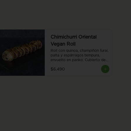
Chimichurri Oriental
Vegan Roll
Roll con quinoa, champiñón furai, 
palta y espárragos tempura, 
envuelto en panko. Cubierto de 
chimichurri y salsa teriyaki, 8 
$6.490
piezas.