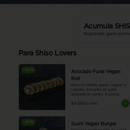
Acumula
SHI
Regístrate, gana punto
Para Shiso Lovers
-
40
%
Avocado Furai Vegan
Roll
Roll con seitán, queso vegano y 
cebollín. Envuelto en palta 
apanada en panko. 8 piezas.
$4.190
$6.990
-
40
%
Sushi Vegan Burger