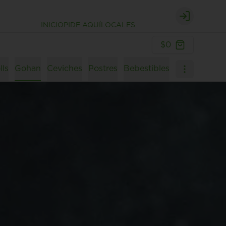
Login
INICIO
PIDE AQUÍ
LOCALES
$0
lls
Gohan
Ceviches
Postres
Bebestibles