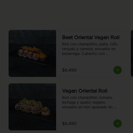
Beet Oriental Vegan Roll
Roll con champiñón, palta, tofu 
teriyaki y camote, envuelto en 
betarraga. Cubierto con 
camotes al hilo. Sin arroz. 8 
piezas.
$6.490
Vegan Oriental Roll
Roll con champiñón, tomate, 
lechuga y queso vegano, 
envuelto en nori apanado en 
panko. Cubierto de guacamole. 
Sin arroz. 8 piezas.
$6.490