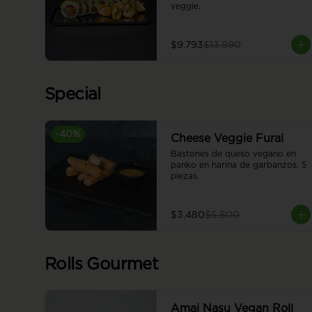
veggie.
$9.793
$13.990
Special
-
40
%
Cheese Veggie Furai
Bastones de queso vegano en 
panko en harina de garbanzos. 5 
piezas.
$3.480
$5.800
Rolls Gourmet
Amai Nasu Vegan Roll