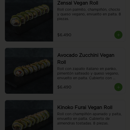
Zensai Vegan Roll
Roll con palmito, champiñón, choclo 
y queso vegano, envuelto en palta. 8 
piezas.
$6.490
Avocado Zucchini Vegan
Roll
Roll con zapallo italiano en panko, 
pimentón salteado y queso vegano, 
envuelto en palta. Cubierto con 
almendras tostadas y salsa teriyaki. 
$6.490
8 piezas.
Kinoko Furai Vegan Roll
Roll con champiñón apanado y palta, 
envuelto en palta. Cubierto de 
almendras tostadas. 8 piezas.