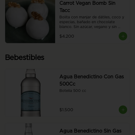
Carrot Vegan Bomb Sin
Tacc
Bolita con manjar de dátiles, coco y 
especias, bañado en chocolate 
blanco. Sin azúcar, vegano y sin 
glúten, una opción indulgente y 
$4.200
saludable.
Bebestibles
Agua Benedictino Con Gas
500Cc
Botella 500 cc
$1.500
Agua Benedictino Sin Gas