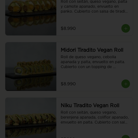
Roll con seitán, queso vegano, palta 
y camote apanado, envuelto en 
panko. Cubierto con salsa de tiradito 
vegano. Sin arroz. 8 piezas.
$8.990
Midori Tiradito Vegan Roll
Roll de queso vegano, cebolla 
apanada y palta, envuelto en palta. 
Cubierto con un topping de 
esparrago y salsa acevichada 
vegana. 8 piezas.
$8.990
Niku Tiradito Vegan Roll
Roll con seitán, queso vegano, 
berenjena apanada, coliflor apanado, 
envuelto en palta. Cubierto con salsa 
de tiradito vegano. Sin arroz. 8 
piezas.