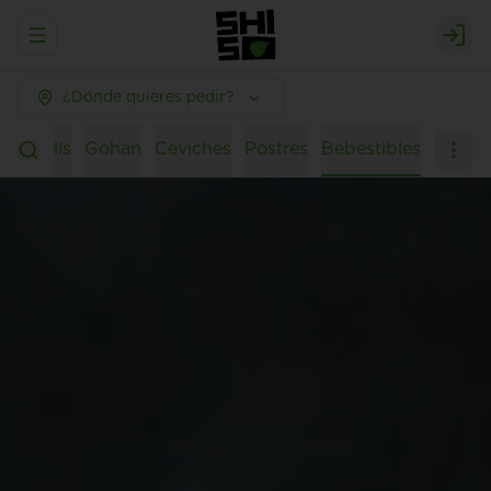
Abrir menu de navegación
Logi
¿Dónde quieres pedir?
ko Rolls
Gohan
Ceviches
Postres
Bebestibles