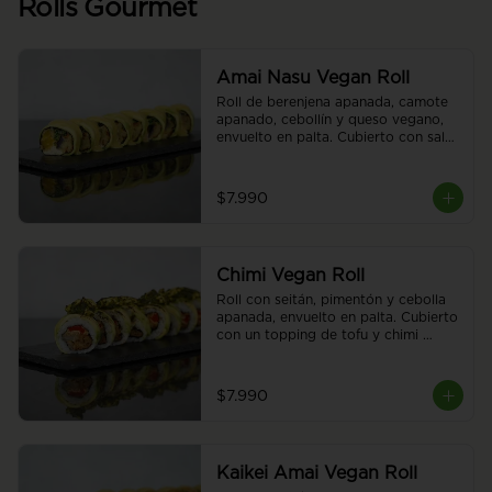
Rolls Gourmet
Amai Nasu Vegan Roll
Roll de berenjena apanada, camote 
apanado, cebollín y queso vegano, 
envuelto en palta. Cubierto con salsa 
de tiradito vegano. Sin arroz. 8 
piezas.
$7.990
Chimi Vegan Roll
Roll con seitán, pimentón y cebolla 
apanada, envuelto en palta. Cubierto 
con un topping de tofu y chimi 
gratinado. 8 piezas.
$7.990
Kaikei Amai Vegan Roll