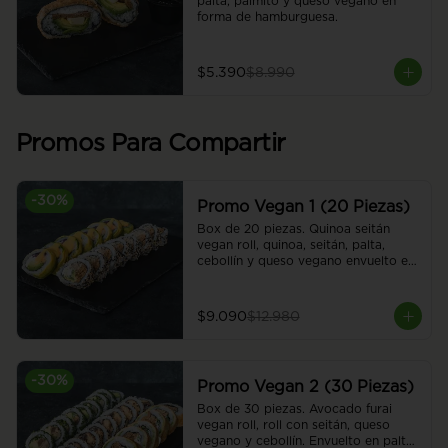
palta, palmito y queso vegano en 
forma de hamburguesa.
$5.390
$8.990
Promos Para Compartir
-
30
%
Promo Vegan 1 (20 Piezas)
Box de 20 piezas. Quinoa seitán 
vegan roll, quinoa, seitán, palta, 
cebollín y queso vegano envuelto en 
sésamo. Sweet honey vegan roll, 
camote en panko, cebolla 
caramelizada, palta y queso vegano, 
$9.090
$12.980
envuelto en palta. Cubierto con salsa 
honey vegana.
-
30
%
Promo Vegan 2 (30 Piezas)
Box de 30 piezas. Avocado furai 
vegan roll, roll con seitán, queso 
vegano y cebollín. Envuelto en palta 