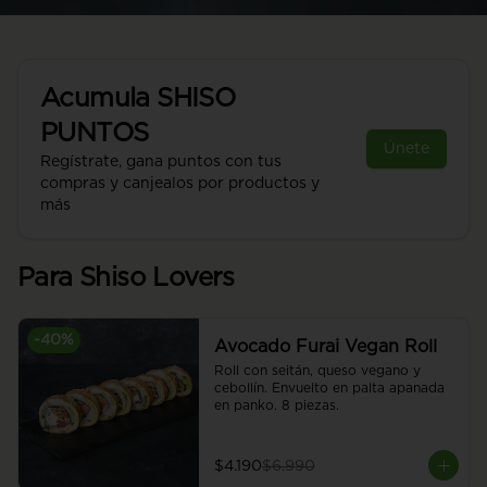
Acumula
SHISO
PUNTOS
Únete
Regístrate, gana puntos con tus
compras y canjealos por productos y
más
Para Shiso Lovers
-
40
%
Avocado Furai Vegan Roll
Roll con seitán, queso vegano y 
cebollín. Envuelto en palta apanada 
en panko. 8 piezas.
$4.190
$6.990