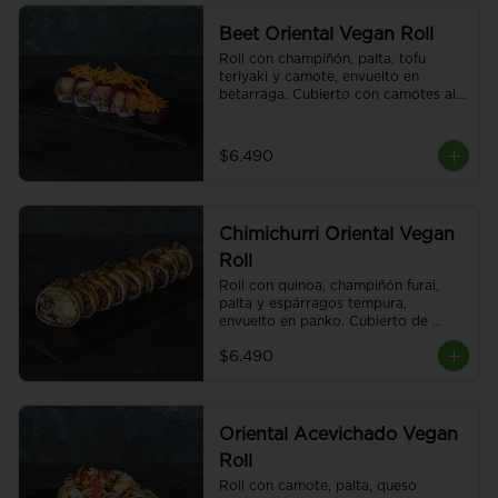
Beet Oriental Vegan Roll
Roll con champiñón, palta, tofu 
teriyaki y camote, envuelto en 
betarraga. Cubierto con camotes al 
hilo. Sin arroz. 8 piezas.
$6.490
Chimichurri Oriental Vegan
Roll
Roll con quinoa, champiñón furai, 
palta y espárragos tempura, 
envuelto en panko. Cubierto de 
chimichurri y salsa teriyaki, 8 piezas.
$6.490
Oriental Acevichado Vegan
Roll
Roll con camote, palta, queso 