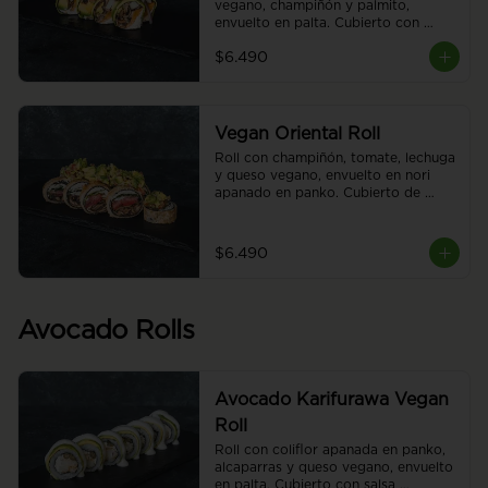
vegano, champiñón y palmito, 
envuelto en palta. Cubierto con 
ceviche vegano. Sin arroz. 8 piezas.
$6.490
Vegan Oriental Roll
Roll con champiñón, tomate, lechuga 
y queso vegano, envuelto en nori 
apanado en panko. Cubierto de 
guacamole. Sin arroz. 8 piezas.
$6.490
Avocado Rolls
Avocado Karifurawa Vegan
Roll
Roll con coliflor apanada en panko, 
alcaparras y queso vegano, envuelto 
en palta. Cubierto con salsa 