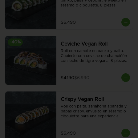
panko, palta y cebollín, envuelto en 
sésamo o ciboulette. 8 piezas.
$6.490
-
40
%
Ceviche Vegan Roll
Roll con camote en panko y palta. 
Cubierto con ceviche de champiñón 
con leche de tigre vegana. 8 piezas.
$4.190
$6.990
Crispy Vegan Roll
Roll con palta, zanahoria apanada y 
papas crispy, envuelto en sésamo o 
ciboulette para una experiencia 
única y deliciosa. 8 piezas.
$6.490