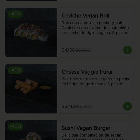
-
40
%
Ceviche Vegan Roll
Roll con camote en panko y palta. 
Cubierto con ceviche de champiñón 
con leche de tigre vegana. 8 piezas.
$4.190
$6.990
-
40
%
Cheese Veggie Furai
Bastones de queso vegano en panko 
en harina de garbanzos. 5 piezas.
$3.480
$5.800
-
40
%
Sushi Vegan Burger
Deliciosa combinación de seitán, 