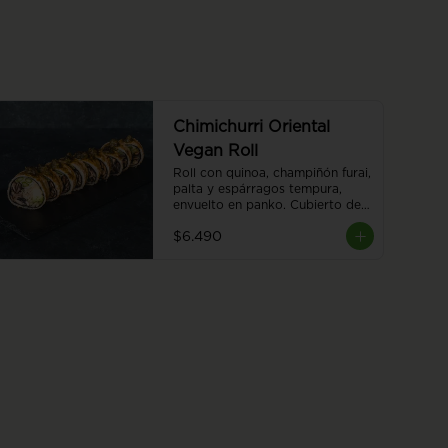
Chimichurri Oriental
Vegan Roll
Roll con quinoa, champiñón furai, 
palta y espárragos tempura, 
envuelto en panko. Cubierto de 
chimichurri y salsa teriyaki, 8 
$6.490
piezas.