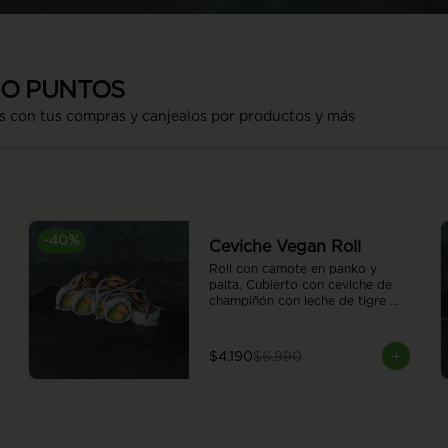
SO PUNTOS
s con tus compras y canjealos por productos y más
-
40
%
Ceviche Vegan Roll
Roll con camote en panko y 
palta. Cubierto con ceviche de 
champiñón con leche de tigre 
vegana. 8 piezas.
$4.190
$6.990