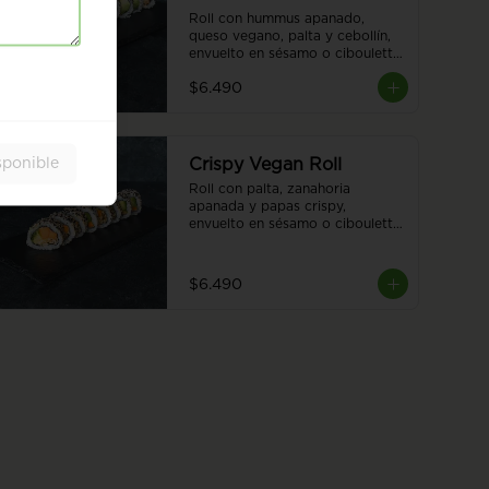
Roll con hummus apanado, 
queso vegano, palta y cebollín, 
envuelto en sésamo o ciboulette 
8 piezas.
$6.490
sponible
Crispy Vegan Roll
Roll con palta, zanahoria 
apanada y papas crispy, 
envuelto en sésamo o ciboulette 
para una experiencia única y 
deliciosa. 8 piezas.
$6.490