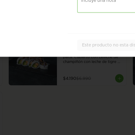
Roll con champiñón, almendra, 
hummus y poroto rojo, envuelto 
en sésamo o ciboulette. 8 
piezas.
$6.490
-
40
%
Este producto no esta di
Ceviche Vegan Roll
Roll con camote en panko y 
palta. Cubierto con ceviche de 
champiñón con leche de tigre 
vegana. 8 piezas.
$4.190
$6.990