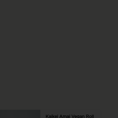
roll, roll con seitán, pepino, palta, 
queso vegano y cebollín, todo 
envuelto en panko. Sin arroz.
Kaikei Amai Vegan Roll