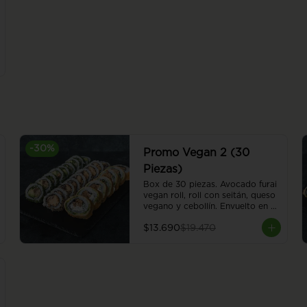
-
30
%
Promo Vegan 2 (30
Piezas)
Box de 30 piezas. Avocado furai 
vegan roll, roll con seitán, queso 
vegano y cebollín. Envuelto en 
palta apanada en panko. Nasu 
$13.690
$19.470
furai vegan roll, berenjena 
apanada en panko, palta, y 
cebollín, envuelto en ciboulette. 
Red hummus vegan roll, 
champiñón, almendra, hummus y 
poroto rojo, envuelto en sésamo.