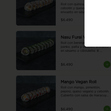
Roll con quinoa, seitán, palta, 
cebollín y queso vegano 
envuelto en sésamo o ciboulette. 
8 piezas.
$6.490
Nasu Furai Vegan Roll
Roll con berenjena apanada en 
panko, palta y cebollín, envuelto 
en sésamo o ciboulette. 8 
piezas.
$6.490
Mango Vegan Roll
Roll con mango, pimentón, 
pepino, queso vegano y cebollín. 
Cubierto con salsa de maracuyá 
, envuelto en sésamo o 
ciboulette. 8 piezas.
$6.490