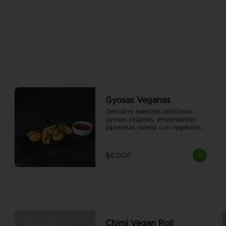
Gyosas Veganas
Descubre nuestras deliciosas 
gyosas veganas, empanadillas 
japonesas rellena con vegetales 
a elección del chef. 5 piezas.
$6.000
Chimi Vegan Roll