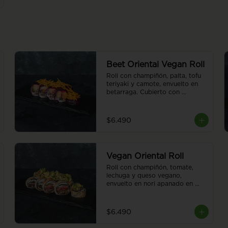
Beet Oriental Vegan Roll
Roll con champiñón, palta, tofu 
teriyaki y camote, envuelto en 
betarraga. Cubierto con 
camotes al hilo. Sin arroz. 8 
piezas.
$6.490
Vegan Oriental Roll
Roll con champiñón, tomate, 
lechuga y queso vegano, 
envuelto en nori apanado en 
panko. Cubierto de guacamole. 
Sin arroz. 8 piezas.
$6.490