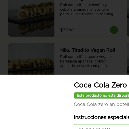
Roll con seitán, pimentón y 
cebolla apanada, envuelto en 
palta. Cubierto con un topping 
de tofu y chimi gratinado. 8 
piezas.
$7.990
Niku Tiradito Vegan Roll
Roll con seitán, queso vegano, 
berenjena apanada, coliflor 
apanado, envuelto en palta. 
Cubierto con salsa de tiradito 
vegano. Sin arroz. 8 piezas.
$7.990
Coca Cola Zero 
Este producto no esta disponi
Coca Cola zero en botell
Instrucciones especial
Red Hummus Vegan
Roll