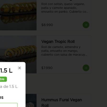
Roll con seitán, queso vegano, 
palta y camote apanado, 
envuelto en panko. Cubierto con 
salsa de tiradito vegano. Sin 
arroz. 8 piezas.
$8.990
Vegan Tropic Roll
Roll de camote, almendra y 
palta, envuelto en mango, 
cubierto con salsa de maracuyá 
y sésamo. 8 piezas.
$7.990
1.5 L
Close
ble
a de 1.5 L
es
Hummus Furai Vegan
Roll