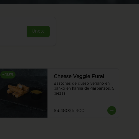
Únete
-
40
%
Cheese Veggie Furai
Bastones de queso vegano en 
panko en harina de garbanzos. 5 
piezas.
$3.480
$5.800