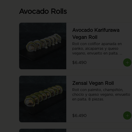
Avocado Rolls
Avocado Karifurawa
Vegan Roll
Roll con coliflor apanada en 
panko, alcaparras y queso 
vegano, envuelto en palta. 
Cubierto con salsa acevichada 
$6.490
vegana. 8 piezas.
Zensai Vegan Roll
Roll con palmito, champiñón, 
choclo y queso vegano, envuelto 
en palta. 8 piezas.
$6.490