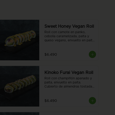
Sweet Honey Vegan Roll
Roll con camote en panko, 
cebolla caramelizada, palta y 
queso vegano, envuelto en palta. 
Cubierto con salsa honey 
vegana. 8 piezas
$6.490
Kinoko Furai Vegan Roll
Roll con champiñón apanado y 
palta, envuelto en palta. 
Cubierto de almendras tostadas. 
8 piezas.
$6.490