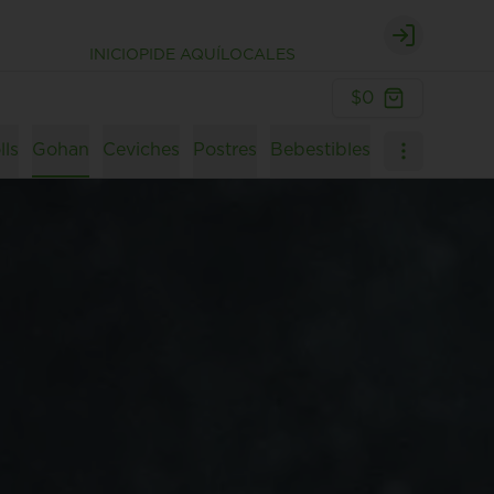
Login
INICIO
PIDE AQUÍ
LOCALES
$0
lls
Gohan
Ceviches
Postres
Bebestibles