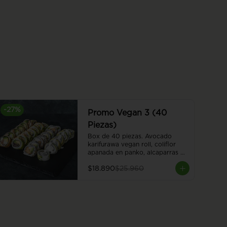
-
27
%
Promo Vegan 3 (40
Piezas)
Box de 40 piezas. Avocado 
karifurawa vegan roll, coliflor 
apanada en panko, alcaparras y 
queso vegano, envuelto en palta. 
$18.890
$25.960
Cubierto con salsa acevichada 
vegana. Hummus furai vegan roll, 
hummus apanado, queso 
vegano, palta y cebollín. Kinoko 
furai vegan roll, champiñón 
apanado y palta, envuelto en 
palta. Cubierto de almendras 
tostadas. Vegan oriental furai 