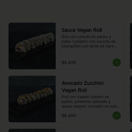
Sauce Vegan Roll
Roll con camote en panko y 
palta. Cubierto con ceviche de 
champiñón con leche de tigre 
vegana. 8 piezas.
$6.490
Avocado Zucchini
Vegan Roll
Roll con zapallo italiano en 
panko, pimentón salteado y 
queso vegano, envuelto en palta. 
Cubierto con almendras 
$6.490
tostadas y salsa teriyaki. 8 
piezas.