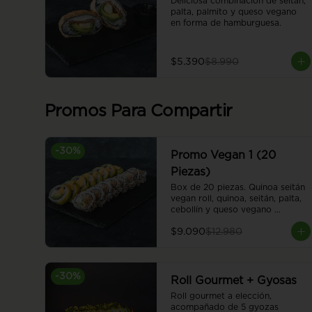
Deliciosa combinación de seitán, 
palta, palmito y queso vegano 
en forma de hamburguesa.
$5.390
$8.990
Promos Para Compartir
-
30
%
Promo Vegan 1 (20
Piezas)
Box de 20 piezas. Quinoa seitán 
vegan roll, quinoa, seitán, palta, 
cebollín y queso vegano 
envuelto en sésamo. Sweet 
$9.090
$12.980
honey vegan roll, camote en 
panko, cebolla caramelizada, 
palta y queso vegano, envuelto 
en palta. Cubierto con salsa 
-
30
%
honey vegana.
Roll Gourmet + Gyosas
Roll gourmet a elección, 
acompañado de 5 gyozas 