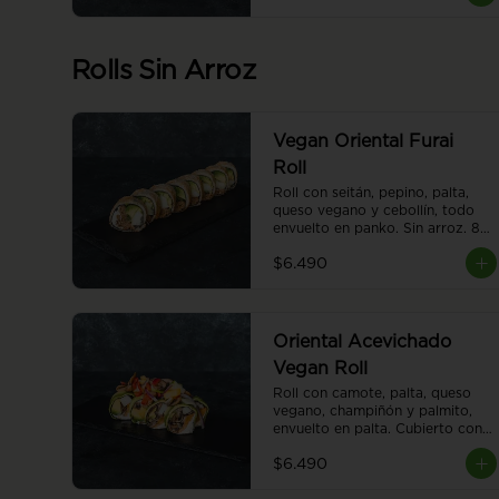
Rolls Sin Arroz
Vegan Oriental Furai
Roll
Roll con seitán, pepino, palta, 
queso vegano y cebollín, todo 
envuelto en panko. Sin arroz. 8 
piezas.
$6.490
Oriental Acevichado
Vegan Roll
Roll con camote, palta, queso 
vegano, champiñón y palmito, 
envuelto en palta. Cubierto con 
ceviche vegano. Sin arroz. 8 
$6.490
piezas.