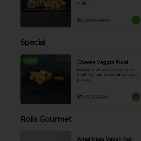
veggie.
$9.793
$13.990
Special
-
40
%
Cheese Veggie Furai
Bastones de queso vegano en 
panko en harina de garbanzos. 5 
piezas.
$3.480
$5.800
Rolls Gourmet
Amai Nasu Vegan Roll