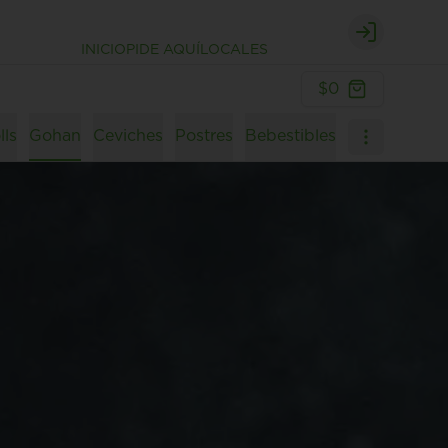
Login
INICIO
PIDE AQUÍ
LOCALES
$0
lls
Gohan
Ceviches
Postres
Bebestibles