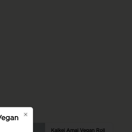
roll, roll con seitán, pepino, palta, 
queso vegano y cebollín, todo 
envuelto en panko. Sin arroz.
Vegan
Close
Kaikei Amai Vegan Roll