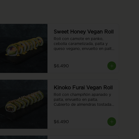
Sweet Honey Vegan Roll
Roll con camote en panko, 
cebolla caramelizada, palta y 
queso vegano, envuelto en palta. 
Cubierto con salsa honey 
vegana. 8 piezas
$6.490
Kinoko Furai Vegan Roll
Roll con champiñón apanado y 
palta, envuelto en palta. 
Cubierto de almendras tostadas. 
8 piezas.
$6.490