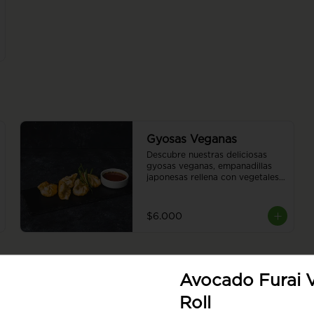
Gyosas Veganas
Descubre nuestras deliciosas 
gyosas veganas, empanadillas 
japonesas rellena con vegetales 
a elección del chef. 5 piezas.
$6.000
Avocado Furai 
Roll
Chimi Vegan Roll