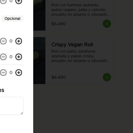
0
Roll con hummus apanado, 
queso vegano, palta y cebollín, 
envuelto en sésamo o ciboulette 
Opcional
8 piezas.
$6.490
0
Crispy Vegan Roll
Roll con palta, zanahoria 
apanada y papas crispy, 
0
envuelto en sésamo o ciboulette 
para una experiencia única y 
deliciosa. 8 piezas.
0
$6.490
es