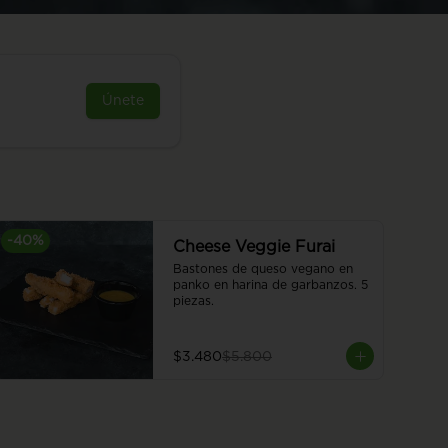
Únete
-
40
%
Cheese Veggie Furai
Bastones de queso vegano en 
panko en harina de garbanzos. 5 
piezas.
$3.480
$5.800