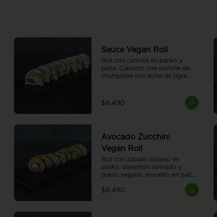
Sauce Vegan Roll
Roll con camote en panko y 
palta. Cubierto con ceviche de 
champiñón con leche de tigre 
vegana. 8 piezas.
$6.490
Avocado Zucchini
Vegan Roll
Roll con zapallo italiano en 
panko, pimentón salteado y 
queso vegano, envuelto en palta. 
Cubierto con almendras 
$6.490
tostadas y salsa teriyaki. 8 
piezas.