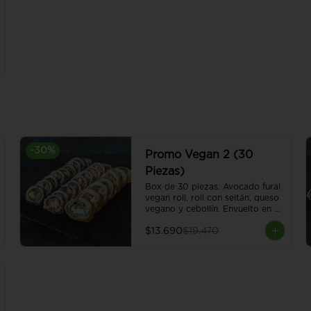
-
30
%
Promo Vegan 2 (30
Piezas)
Box de 30 piezas. Avocado furai 
vegan roll, roll con seitán, queso 
vegano y cebollín. Envuelto en 
palta apanada en panko. Nasu 
$13.690
$19.470
furai vegan roll, berenjena 
apanada en panko, palta, y 
cebollín, envuelto en ciboulette. 
Red hummus vegan roll, 
champiñón, almendra, hummus y 
poroto rojo, envuelto en sésamo.