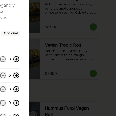
Roll con seitán, queso vegano, 
vegano y
palta y camote apanado, 
ta
envuelto en panko. Cubierto con 
salsa de tiradito vegano. Sin 
zas.
arroz. 8 piezas.
$8.990
Opcional
Vegan Tropic Roll
Roll de camote, almendra y 
palta, envuelto en mango, 
0
cubierto con salsa de maracuyá 
y sésamo. 8 piezas.
$7.990
0
0
0
Hummus Furai Vegan
Roll