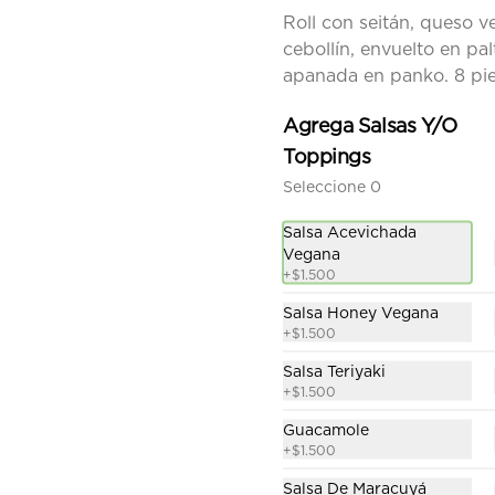
Roll con seitán, pimentón y 
Roll con seitán, queso 
cebolla apanada, envuelto en 
cebollín, envuelto en pal
palta. Cubierto con un topping 
de tofu y chimi gratinado. 8 
apanada en panko. 8 pie
piezas.
$7.990
Agrega Salsas Y/O
Toppings
Seleccione 0
Niku Tiradito Vegan Roll
Roll con seitán, queso vegano, 
Salsa Acevichada
berenjena apanada, coliflor 
apanado, envuelto en palta. 
Vegana
Cubierto con salsa de tiradito 
+
$1.500
vegano. Sin arroz. 8 piezas.
Salsa Honey Vegana
$7.990
+
$1.500
Salsa Teriyaki
+
$1.500
Guacamole
+
$1.500
Red Hummus Vegan
Roll
Salsa De Maracuyá