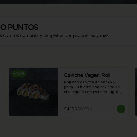
SO PUNTOS
s con tus compras y canjealos por productos y más
-
40
%
Ceviche Vegan Roll
Roll con camote en panko y 
palta. Cubierto con ceviche de 
champiñón con leche de tigre 
vegana. 8 piezas.
$4.190
$6.990