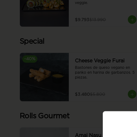
veggie.
$9.793
$13.990
Special
-
40
%
Cheese Veggie Furai
Bastones de queso vegano en 
panko en harina de garbanzos. 5 
piezas.
$3.480
$5.800
Rolls Gourmet
Amai Nasu Vegan Roll