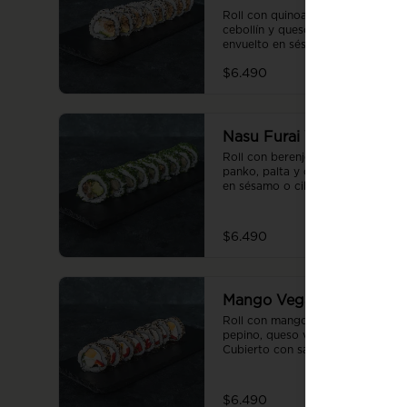
Roll con quinoa, seitán, palta, 
cebollín y queso vegano 
envuelto en sésamo o ciboulette. 
8 piezas.
$6.490
Nasu Furai Vegan Roll
Roll con berenjena apanada en 
panko, palta y cebollín, envuelto 
en sésamo o ciboulette. 8 
piezas.
$6.490
Mango Vegan Roll
Roll con mango, pimentón, 
pepino, queso vegano y cebollín. 
Cubierto con salsa de maracuyá 
, envuelto en sésamo o 
ciboulette. 8 piezas.
$6.490