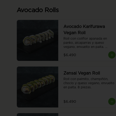
Avocado Rolls
Avocado Karifurawa
Vegan Roll
Roll con coliflor apanada en 
panko, alcaparras y queso 
vegano, envuelto en palta. 
Cubierto con salsa acevichada 
$6.490
vegana. 8 piezas.
Zensai Vegan Roll
Roll con palmito, champiñón, 
choclo y queso vegano, envuelto 
en palta. 8 piezas.
$6.490