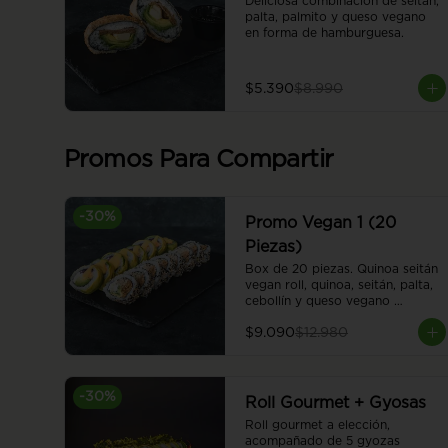
Deliciosa combinación de seitán, 
palta, palmito y queso vegano 
en forma de hamburguesa.
$5.390
$8.990
Promos Para Compartir
-
30
%
Promo Vegan 1 (20
Piezas)
Box de 20 piezas. Quinoa seitán 
vegan roll, quinoa, seitán, palta, 
cebollín y queso vegano 
envuelto en sésamo. Sweet 
$9.090
$12.980
honey vegan roll, camote en 
panko, cebolla caramelizada, 
palta y queso vegano, envuelto 
en palta. Cubierto con salsa 
-
30
%
honey vegana.
Roll Gourmet + Gyosas
Roll gourmet a elección, 
acompañado de 5 gyozas 