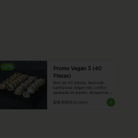
-
27
%
Promo Vegan 3 (40
Piezas)
Box de 40 piezas. Avocado 
karifurawa vegan roll, coliflor 
apanada en panko, alcaparras y 
queso vegano, envuelto en palta. 
$18.890
$25.960
Cubierto con salsa acevichada 
vegana. Hummus furai vegan roll, 
hummus apanado, queso 
vegano, palta y cebollín. Kinoko 
furai vegan roll, champiñón 
apanado y palta, envuelto en 
palta. Cubierto de almendras 
tostadas. Vegan oriental furai 