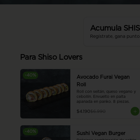
Acumula
SHI
Regístrate, gana punto
Para Shiso Lovers
-
40
%
Avocado Furai Vegan
Roll
Roll con seitán, queso vegano y 
cebollín. Envuelto en palta 
apanada en panko. 8 piezas.
$4.190
$6.990
-
40
%
Sushi Vegan Burger