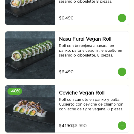
sésamo o ciboulette 8 piezas.
$6.490
Nasu Furai Vegan Roll
Roll con berenjena apanada en 
panko, palta y cebollín, envuelto en 
sésamo o ciboulette. 8 piezas.
$6.490
-
40
%
Ceviche Vegan Roll
Roll con camote en panko y palta. 
Cubierto con ceviche de champiñón 
con leche de tigre vegana. 8 piezas.
$4.190
$6.990