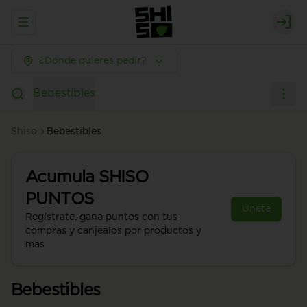
Abrir menu de navegación
Logi
¿Dónde quieres pedir?
Bebestibles
Shiso
Bebestibles
Acumula
SHISO
PUNTOS
Únete
Regístrate, gana puntos con tus
compras y canjealos por productos y
más
Bebestibles