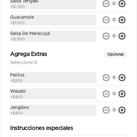
Salsa Teriyaki
0
+
$1.500
Guacamole
0
+
$1.500
Salsa De Maracuyá
0
+
$1.500
Agrega Extras
Opcional
Seleccione 0
Conócenos
Palitos
0
+
$200
Zonas de despacho
Wasabi
Términos y condiciones
0
+
$400
Política de privacidad
Jengibre
0
+
$400
Mi cuenta
Instrucciones especiales