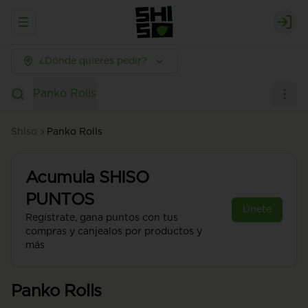
Abrir menu de navegación
Logi
¿Dónde quieres pedir?
Panko Rolls
Shiso
Panko Rolls
Acumula
SHISO
PUNTOS
Únete
Regístrate, gana puntos con tus
compras y canjealos por productos y
más
Panko Rolls