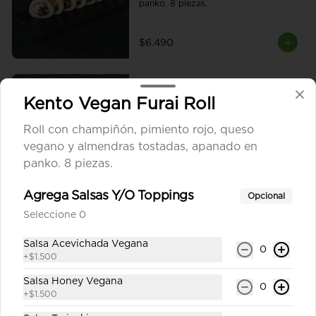
panko. 8 piezas.
$6.490
Champ Tofu Furai Roll
Kento Vegan Furai Roll
Roll con queso vegano, palta y 
champiñón furai, apanado en panko. 
Roll con champiñón, pimiento rojo, queso
8 piezas.
vegano y almendras tostadas, apanado en
panko. 8 piezas.
$6.490
Agrega Salsas Y/O Toppings
Opcional
Seleccione 0
Kento Vegan Furai Roll
Roll con champiñón, pimiento rojo, 
Salsa Acevichada Vegana
queso vegano y almendras tostadas, 
0
+
$1.500
apanado en panko. 8 piezas.
Salsa Honey Vegana
0
+
$1.500
$7.990