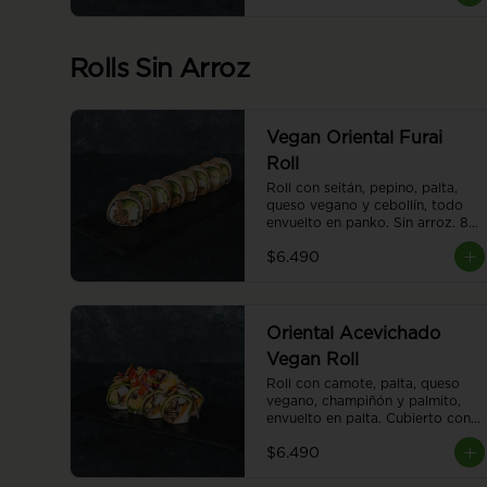
Rolls Sin Arroz
Vegan Oriental Furai
Roll
Roll con seitán, pepino, palta, 
queso vegano y cebollín, todo 
envuelto en panko. Sin arroz. 8 
piezas.
$6.490
Oriental Acevichado
Vegan Roll
Roll con camote, palta, queso 
vegano, champiñón y palmito, 
envuelto en palta. Cubierto con 
ceviche vegano. Sin arroz. 8 
$6.490
piezas.