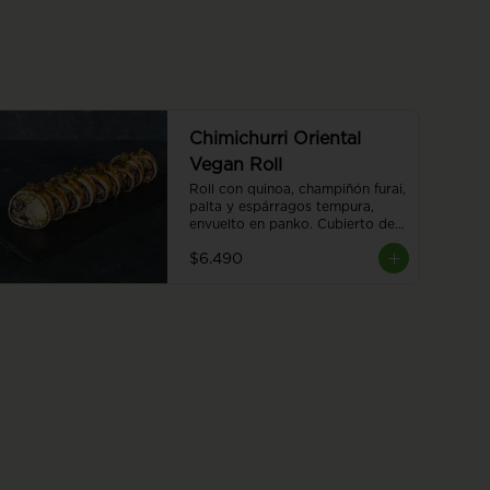
Chimichurri Oriental
Vegan Roll
Roll con quinoa, champiñón furai, 
palta y espárragos tempura, 
envuelto en panko. Cubierto de 
chimichurri y salsa teriyaki, 8 
$6.490
piezas.