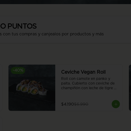
SO PUNTOS
s con tus compras y canjealos por productos y más
-
40
%
Ceviche Vegan Roll
Roll con camote en panko y 
palta. Cubierto con ceviche de 
champiñón con leche de tigre 
vegana. 8 piezas.
$4.190
$6.990