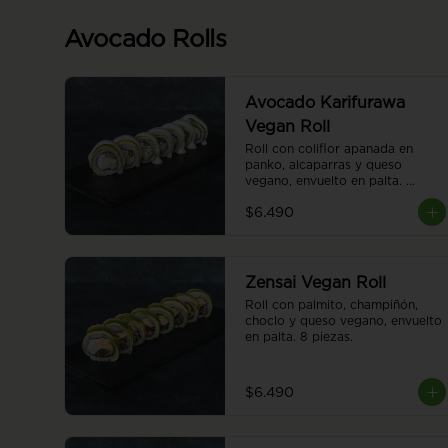
Avocado Rolls
Avocado Karifurawa
Vegan Roll
Roll con coliflor apanada en 
panko, alcaparras y queso 
vegano, envuelto en palta. 
Cubierto con salsa acevichada 
$6.490
vegana. 8 piezas.
Zensai Vegan Roll
Roll con palmito, champiñón, 
choclo y queso vegano, envuelto 
en palta. 8 piezas.
$6.490