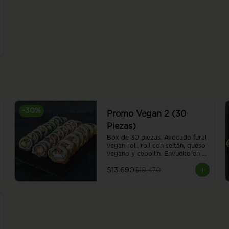
-
30
%
Promo Vegan 2 (30
Piezas)
Box de 30 piezas. Avocado furai 
vegan roll, roll con seitán, queso 
vegano y cebollín. Envuelto en 
palta apanada en panko. Nasu 
$13.690
$19.470
furai vegan roll, berenjena 
apanada en panko, palta, y 
cebollín, envuelto en ciboulette. 
Red hummus vegan roll, 
champiñón, almendra, hummus y 
poroto rojo, envuelto en sésamo.