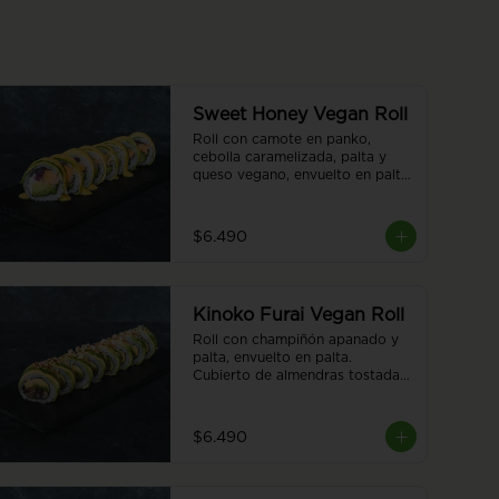
Sweet Honey Vegan Roll
Roll con camote en panko, 
cebolla caramelizada, palta y 
queso vegano, envuelto en palta. 
Cubierto con salsa honey 
vegana. 8 piezas
$6.490
Kinoko Furai Vegan Roll
Roll con champiñón apanado y 
palta, envuelto en palta. 
Cubierto de almendras tostadas. 
8 piezas.
$6.490