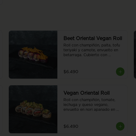
Beet Oriental Vegan Roll
Roll con champiñón, palta, tofu 
teriyaki y camote, envuelto en 
betarraga. Cubierto con 
camotes al hilo. Sin arroz. 8 
piezas.
$6.490
Vegan Oriental Roll
Roll con champiñón, tomate, 
lechuga y queso vegano, 
envuelto en nori apanado en 
panko. Cubierto de guacamole. 
Sin arroz. 8 piezas.
$6.490