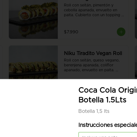
Roll con seitán, pimentón y 
cebolla apanada, envuelto en 
palta. Cubierto con un topping 
de tofu y chimi gratinado. 8 
piezas.
$7.990
Niku Tiradito Vegan Roll
Roll con seitán, queso vegano, 
berenjena apanada, coliflor 
apanado, envuelto en palta. 
Cubierto con salsa de tiradito 
vegano. Sin arroz. 8 piezas.
$7.990
Coca Cola Origi
Botella 1.5Lts
Botella 1,5 lts
Instrucciones especial
Red Hummus Vegan
Roll