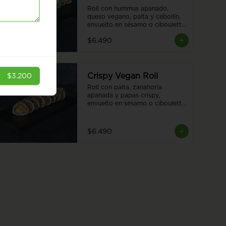
Roll con hummus apanado, 
queso vegano, palta y cebollín, 
envuelto en sésamo o ciboulette 
8 piezas.
$6.490
Crispy Vegan Roll
r
$3.200
Roll con palta, zanahoria 
apanada y papas crispy, 
envuelto en sésamo o ciboulette 
para una experiencia única y 
deliciosa. 8 piezas.
$6.490