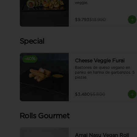
veggie.
$9.793
$13.990
Special
-
40
%
Cheese Veggie Furai
Bastones de queso vegano en 
panko en harina de garbanzos. 5 
piezas.
$3.480
$5.800
Rolls Gourmet
Amai Nasu Vegan Roll