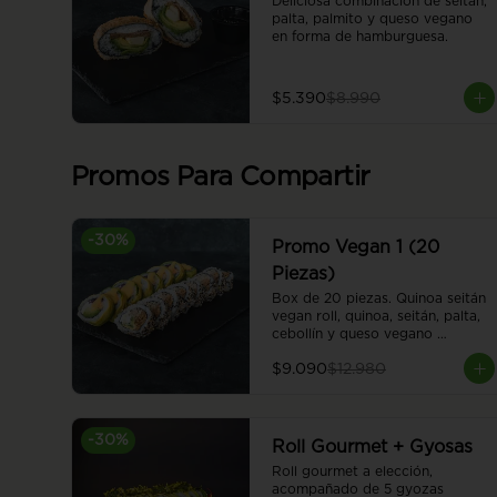
Deliciosa combinación de seitán, 
palta, palmito y queso vegano 
en forma de hamburguesa.
$5.390
$8.990
Promos Para Compartir
-
30
%
Promo Vegan 1 (20
Piezas)
Box de 20 piezas. Quinoa seitán 
vegan roll, quinoa, seitán, palta, 
cebollín y queso vegano 
envuelto en sésamo. Sweet 
$9.090
$12.980
honey vegan roll, camote en 
panko, cebolla caramelizada, 
palta y queso vegano, envuelto 
en palta. Cubierto con salsa 
-
30
%
honey vegana.
Roll Gourmet + Gyosas
Roll gourmet a elección, 
acompañado de 5 gyozas 