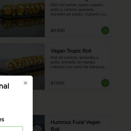
Roll con seitán, queso vegano, 
palta y camote apanado, 
envuelto en panko. Cubierto con 
salsa de tiradito vegano. Sin 
arroz. 8 piezas.
$8.990
Vegan Tropic Roll
Roll de camote, almendra y 
palta, envuelto en mango, 
cubierto con salsa de maracuyá 
y sésamo. 8 piezas.
$7.990
nal
Close
es
Hummus Furai Vegan
Roll