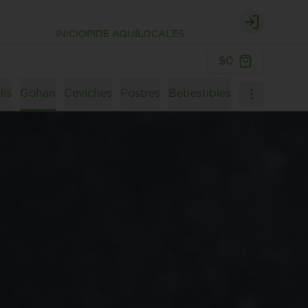
Login
INICIO
PIDE AQUÍ
LOCALES
$0
lls
Gohan
Ceviches
Postres
Bebestibles