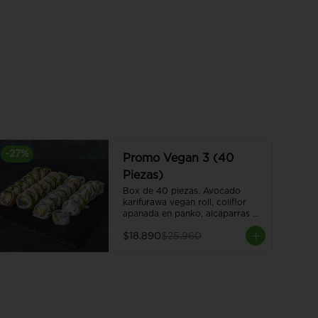
-
27
%
Promo Vegan 3 (40
Piezas)
Box de 40 piezas. Avocado 
karifurawa vegan roll, coliflor 
apanada en panko, alcaparras y 
queso vegano, envuelto en palta. 
$18.890
$25.960
Cubierto con salsa acevichada 
vegana. Hummus furai vegan roll, 
hummus apanado, queso 
vegano, palta y cebollín. Kinoko 
furai vegan roll, champiñón 
apanado y palta, envuelto en 
palta. Cubierto de almendras 
tostadas. Vegan oriental furai 