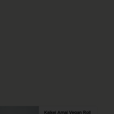
roll, roll con seitán, pepino, palta, 
queso vegano y cebollín, todo 
envuelto en panko. Sin arroz.
Kaikei Amai Vegan Roll