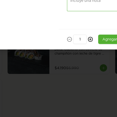
Roll con champiñón, almendra, 
hummus y poroto rojo, envuelto 
en sésamo o ciboulette. 8 
piezas.
$6.490
-
40
%
Ceviche Vegan Roll
Agrega
Roll con camote en panko y 
palta. Cubierto con ceviche de 
champiñón con leche de tigre 
vegana. 8 piezas.
$4.190
$6.990