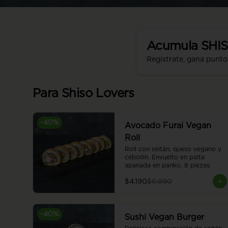
Acumula
SHI
Regístrate, gana punto
Para Shiso Lovers
-
40
%
Avocado Furai Vegan
Roll
Roll con seitán, queso vegano y 
cebollín. Envuelto en palta 
apanada en panko. 8 piezas.
$4.190
$6.990
-
40
%
Sushi Vegan Burger