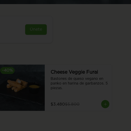
Únete
-
40
%
Cheese Veggie Furai
Bastones de queso vegano en 
panko en harina de garbanzos. 5 
piezas.
$3.480
$5.800