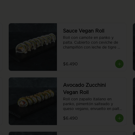
Sauce Vegan Roll
Roll con camote en panko y 
palta. Cubierto con ceviche de 
champiñón con leche de tigre 
vegana. 8 piezas.
$6.490
Avocado Zucchini
Vegan Roll
Roll con zapallo italiano en 
panko, pimentón salteado y 
queso vegano, envuelto en palta. 
Cubierto con almendras 
$6.490
tostadas y salsa teriyaki. 8 
piezas.