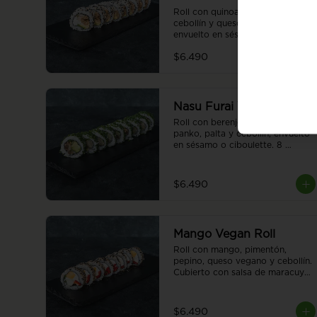
Roll con quinoa, seitán, palta, 
cebollín y queso vegano 
envuelto en sésamo o ciboulette. 
8 piezas.
$6.490
Nasu Furai Vegan Roll
Roll con berenjena apanada en 
panko, palta y cebollín, envuelto 
en sésamo o ciboulette. 8 
piezas.
$6.490
Mango Vegan Roll
Roll con mango, pimentón, 
pepino, queso vegano y cebollín. 
Cubierto con salsa de maracuyá 
, envuelto en sésamo o 
ciboulette. 8 piezas.
$6.490